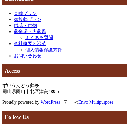
稿
稿
ビ
直葬プラン
ゲ
家族葬プラン
ー
供花・供物
葬儀場・火葬場
シ
よくある質問
ョ
会社概要と沿革
個人情報保護方針
ン
お問い合わせ
Access
ずいうんどう葬祭
岡山県岡山市北区津高489-5
Proudly powered by
WordPress
|
テーマ:
Envo Multipurpose
Follow Us