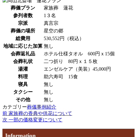
葬儀プラン
家族葬 蓮花
参列者数
1３名
宗派
真言宗
葬儀の場所
星空の郷
総費用
530,552円（税込）
地域に応じた加算
無し
会葬返礼品
ホテル仕様タオル 600円ｘ15個
会葬礼状
二つ折り 80円ｘ１５枚
湯灌
エンゼルケア（美装）45,000円
料理
助六寿司 15食
寝具
無し
タクシー
無し
その他
無し
カテゴリー
葬儀事例紹介
過
前
家族葬の香典や供花について
投
去
次
次
一部の価格変更について
稿
の
の
投
投
ナ
Information