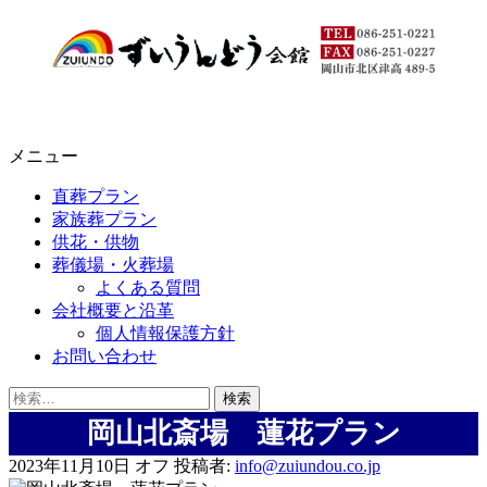
メニュー
直葬プラン
家族葬プラン
供花・供物
葬儀場・火葬場
よくある質問
会社概要と沿革
個人情報保護方針
お問い合わせ
検
索:
岡山北斎場 蓮花プラン
2023年11月10日
オフ
投稿者:
info@zuiundou.co.jp