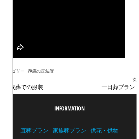
カテゴリー
葬儀の豆知識
過去の投稿
前
次
投稿ナビゲーション
家族葬での服装
一日葬プラン
INFORMATION
直葬プラン
家族葬プラン
供花・供物