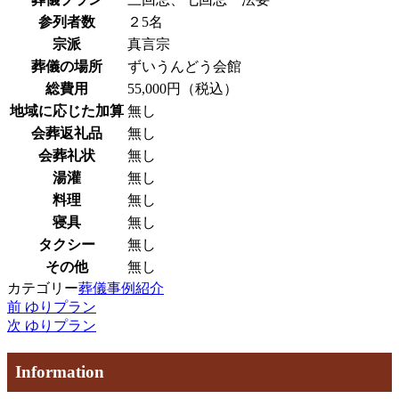
参列者数
２5名
宗派
真言宗
葬儀の場所
ずいうんどう会館
総費用
55,000円（税込）
地域に応じた加算
無し
会葬返礼品
無し
会葬礼状
無し
湯灌
無し
料理
無し
寝具
無し
タクシー
無し
その他
無し
カテゴリー
葬儀事例紹介
過
前
ゆりプラン
投
去
次
次
ゆりプラン
稿
の
の
投
投
ナ
Information
稿
稿
ビ