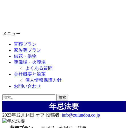
メニュー
直葬プラン
家族葬プラン
供花・供物
葬儀場・火葬場
よくある質問
会社概要と沿革
個人情報保護方針
お問い合わせ
検
索:
年忌法要
2023年12月14日
オフ
投稿者:
info@zuiundou.co.jp
葬儀プラン
三回忌、七回忌 法要