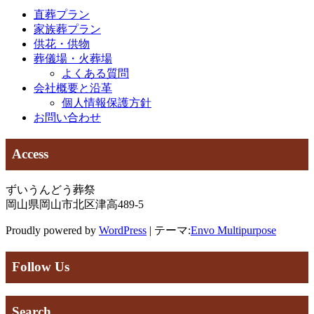
直葬プラン
ゲ
家族葬プラン
ー
供花・供物
葬儀場・火葬場
シ
よくある質問
ョ
会社概要と沿革
個人情報保護方針
ン
お問い合わせ
Access
ずいうんどう葬祭
岡山県岡山市北区津高489-5
Proudly powered by
WordPress
|
テーマ:
Envo Multipurpose
Follow Us
Search