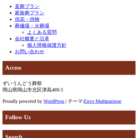
直葬プラン
ゲ
家族葬プラン
ー
供花・供物
葬儀場・火葬場
シ
よくある質問
ョ
会社概要と沿革
個人情報保護方針
ン
お問い合わせ
Access
ずいうんどう葬祭
岡山県岡山市北区津高489-5
Proudly powered by
WordPress
|
テーマ:
Envo Multipurpose
Follow Us
Search