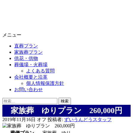
メニュー
直葬プラン
家族葬プラン
供花・供物
葬儀場・火葬場
よくある質問
会社概要と沿革
個人情報保護方針
お問い合わせ
検
索:
家族葬 ゆりプラン 260,000円
2019年11月16日
オフ
投稿者:
ずいうんどうスタッフ
葬儀プラン
家族葬 ゆり