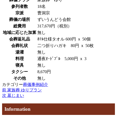
参列者数
18名
宗派
曹洞宗
葬儀の場所
ずいうんどう会館
総費用
317,670円（税別）
地域に応じた加算
無し
会葬返礼品
ﾎﾃﾙ仕様タオル 600円 ｘ 50個
会葬礼状
二つ折りハガキ 80円 ｘ 50枚
湯灌
無し
料理
通夜ｵｰﾄﾞﾌﾞﾙ 5,000円 ｘ 3
寝具
無し
タクシー
8,670円
その他
無し
カテゴリー
葬儀事例紹介
過
前
家族葬 ゆりプラン
投
去
次
次
墓じまい
稿
の
の
投
投
ナ
Information
稿
稿
ビ