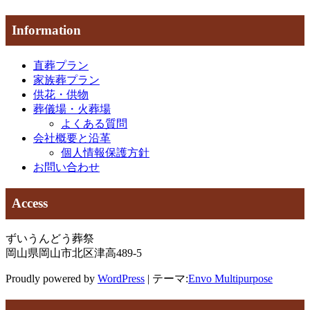
Information
直葬プラン
家族葬プラン
供花・供物
葬儀場・火葬場
よくある質問
会社概要と沿革
個人情報保護方針
お問い合わせ
Access
ずいうんどう葬祭
岡山県岡山市北区津高489-5
Proudly powered by
WordPress
|
テーマ:
Envo Multipurpose