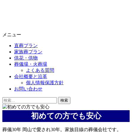
メニュー
直葬プラン
家族葬プラン
供花・供物
葬儀場・火葬場
よくある質問
会社概要と沿革
個人情報保護方針
お問い合わせ
検
索:
初めての方でも安心
葬儀30年 岡山で愛され30年。家族目線の葬儀会社です。