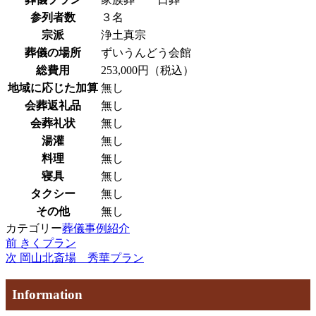
参列者数
３名
宗派
浄土真宗
葬儀の場所
ずいうんどう会館
総費用
253,000円（税込）
地域に応じた加算
無し
会葬返礼品
無し
会葬礼状
無し
湯灌
無し
料理
無し
寝具
無し
タクシー
無し
その他
無し
カテゴリー
葬儀事例紹介
過
前
きくプラン
投
去
次
次
岡山北斎場 秀華プラン
稿
の
の
投
投
ナ
Information
稿
稿
ビ