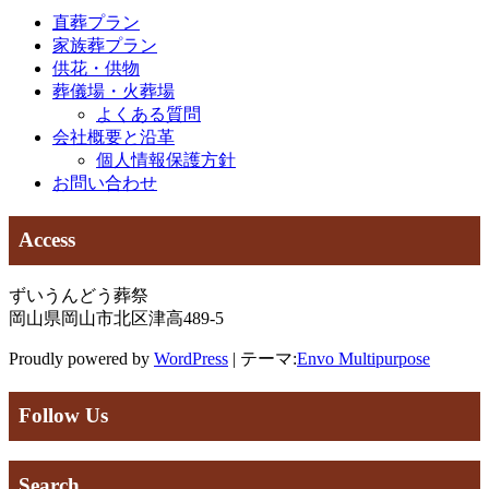
直葬プラン
ゲ
家族葬プラン
ー
供花・供物
葬儀場・火葬場
シ
よくある質問
ョ
会社概要と沿革
個人情報保護方針
ン
お問い合わせ
Access
ずいうんどう葬祭
岡山県岡山市北区津高489-5
Proudly powered by
WordPress
|
テーマ:
Envo Multipurpose
Follow Us
Search