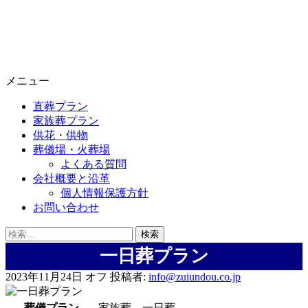
メニュー
直葬プラン
家族葬プラン
供花・供物
葬儀場・火葬場
よくある質問
会社概要と沿革
個人情報保護方針
お問い合わせ
検
索:
一日葬プラン
2023年11月24日
オフ
投稿者:
info@zuiundou.co.jp
葬儀プラン
家族葬 一日葬